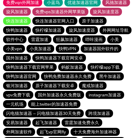
免费vqn外网加速
小蓝鸟
优途加速器官网
风驰加速器
旋风加速器
免费vps加速器外网苹果版
旋风加速度器
快连加速器
快连加速器官网入口
原子加速器
快鸭加速器
快柠檬加速器
旋风加速度器
外网网址导航
软件中心
雷霆加速
狂飙加速器
哔咔漫画
小美
小美vpn
小美加速器
快鸭VPN
加速器国外软件的
国外加速器
快鸭加速器下载官网安卓
快鸭加速器下载官网苹果
蚂蚁加速器
快柠檬app下载
快鸭加速器官网
快鸭免费加速器永久免费
黑牛加速器
银河加速器
原子加速器下载安卓
魔戒加速器
vpv免费下载
国外加速器永久免费版
instagram加速器
一元机场
能上twitter的加速器免费
闪电猫加速器 – 闪电猫加速器30天免费
跨境加速器
安易加速器
起飞加速器
雷霆加速免费永久
外网加速软件
起飞vp官网fly
十大免费海外加速神器