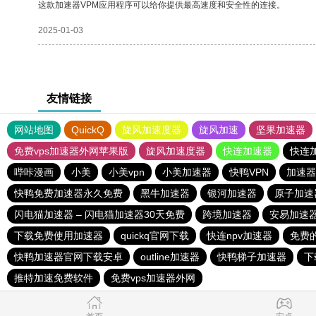
这款加速器VPM应用程序可以给你提供最高速度和安全性的连接。
2025-01-03
友情链接
网站地图
QuickQ
旋风加速度器
旋风加速
坚果加速器
免费vps加速器外网苹果版
旋风加速度器
快连加速器
快连
哔咔漫画
小美
小美vpn
小美加速器
快鸭VPN
加速器
快鸭免费加速器永久免费
黑牛加速器
银河加速器
原子加速
闪电猫加速器 – 闪电猫加速器30天免费
跨境加速器
安易加速
下载免费使用加速器
quickq官网下载
快连npv加速器
免费
快鸭加速器官网下载安卓
outline加速器
快鸭梯子加速器
下
推特加速免费软件
免费vps加速器外网