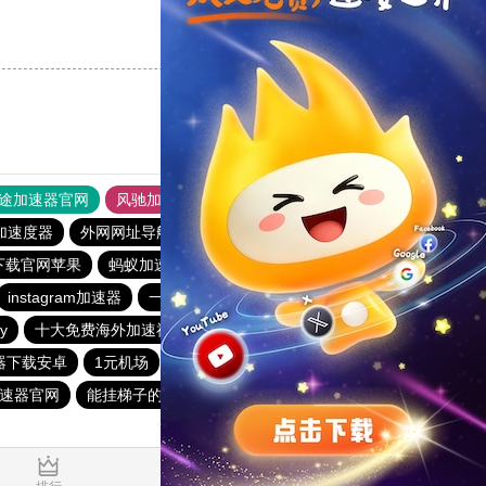
支持
[0]
反对
[0]
途加速器官网
风驰加速器
旋风加速器
加速度器
外网网址导航
软件中心
雷霆加速
狂飙加速器
下载官网苹果
蚂蚁加速器
快柠檬app下载
快鸭加速器官网
instagram加速器
一元机场
能上twitter的加速器免费
y
十大免费海外加速神器
clash官网入口购买
小火箭加速器
器下载安卓
1元机场
青柠加速器
小三加速器
速器官网
能挂梯子的加速器
极光加速器安卓版