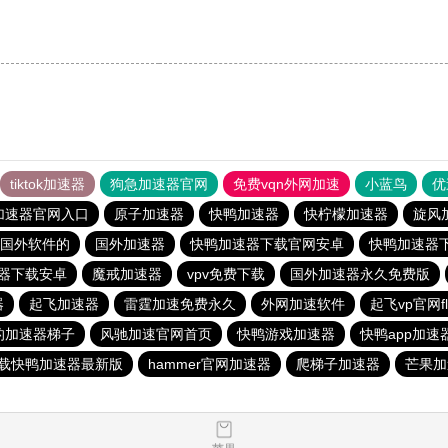
tiktok加速器
狗急加速器官网
免费vqn外网加速
小蓝鸟
优
加速器官网入口
原子加速器
快鸭加速器
快柠檬加速器
旋风
国外软件的
国外加速器
快鸭加速器下载官网安卓
快鸭加速器
器下载安卓
魔戒加速器
vpv免费下载
国外加速器永久免费版
器
起飞加速器
雷霆加速免费永久
外网加速软件
起飞vp官网fl
的加速器梯子
风驰加速官网首页
快鸭游戏加速器
快鸭app加速
载快鸭加速器最新版
hammer官网加速器
爬梯子加速器
芒果加