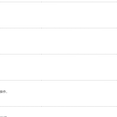
。
悉操作。