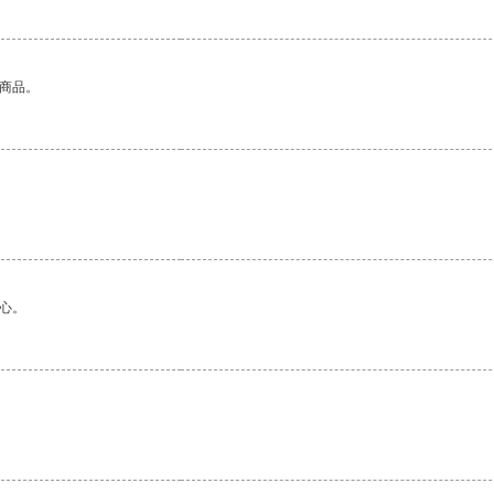
的商品。
。
心。