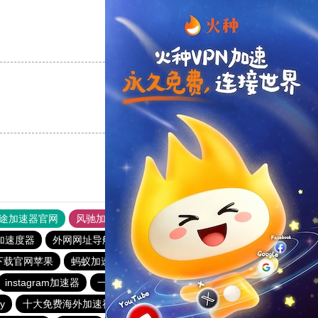
支持
[0]
反对
[0]
支持
[0]
反对
[0]
途加速器官网
风驰加速器
旋风加速器
加速度器
外网网址导航
软件中心
雷霆加速
狂飙加速器
下载官网苹果
蚂蚁加速器
快柠檬app下载
快鸭加速器官网
instagram加速器
一元机场
能上twitter的加速器免费
y
十大免费海外加速神器
clash官网入口购买
小火箭加速器