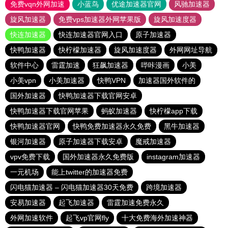
免费vqn外网加速
小蓝鸟
优途加速器官网
风驰加速器
旋风加速器
免费vps加速器外网苹果版
旋风加速度器
快连加速器
快连加速器官网入口
原子加速器
快鸭加速器
快柠檬加速器
旋风加速度器
外网网址导航
软件中心
雷霆加速
狂飙加速器
哔咔漫画
小美
小美vpn
小美加速器
快鸭VPN
加速器国外软件的
国外加速器
快鸭加速器下载官网安卓
快鸭加速器下载官网苹果
蚂蚁加速器
快柠檬app下载
快鸭加速器官网
快鸭免费加速器永久免费
黑牛加速器
银河加速器
原子加速器下载安卓
魔戒加速器
vpv免费下载
国外加速器永久免费版
instagram加速器
一元机场
能上twitter的加速器免费
闪电猫加速器 – 闪电猫加速器30天免费
跨境加速器
安易加速器
起飞加速器
雷霆加速免费永久
外网加速软件
起飞vp官网fly
十大免费海外加速神器