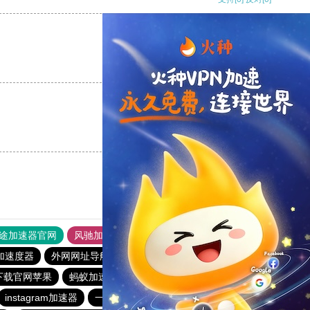
支持
[0]
反对
[0]
支持
[0]
反对
[0]
途加速器官网
风驰加速器
旋风加速器
加速度器
外网网址导航
软件中心
雷霆加速
狂飙加速器
下载官网苹果
蚂蚁加速器
快柠檬app下载
快鸭加速器官网
instagram加速器
一元机场
能上twitter的加速器免费