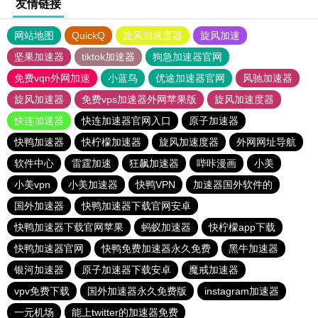
友情链接
网站地图
QuickQ
旋风加速度器
旋风加速
坚果加速器
tiktok加速器
狗急加速器官网
免费vqn外网加速
小蓝鸟
优途加速器官网
风驰加速器
旋风加速器
免费vps加速器外网苹果版
旋风加速度器
快连加速器
快连加速器官网入口
原子加速器
快鸭加速器
快柠檬加速器
旋风加速度器
外网网址导航
软件中心
雷霆加速
狂飙加速器
哔咔漫画
小美
小美vpn
小美加速器
快鸭VPN
加速器国外软件的
国外加速器
快鸭加速器下载官网安卓
快鸭加速器下载官网苹果
蚂蚁加速器
快柠檬app下载
快鸭加速器官网
快鸭免费加速器永久免费
黑牛加速器
银河加速器
原子加速器下载安卓
魔戒加速器
vpv免费下载
国外加速器永久免费版
instagram加速器
一元机场
能上twitter的加速器免费