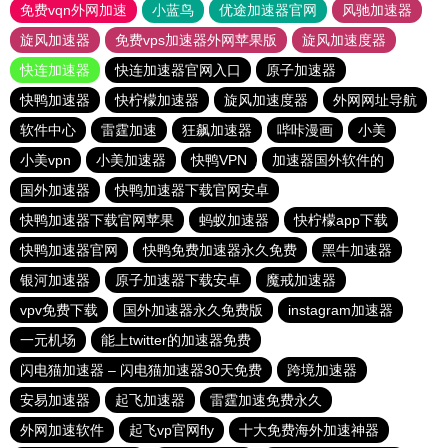
免费vqn外网加速
小蓝鸟
优途加速器官网
风驰加速器
旋风加速器
免费vps加速器外网苹果版
旋风加速度器
快连加速器
快连加速器官网入口
原子加速器
快鸭加速器
快柠檬加速器
旋风加速度器
外网网址导航
软件中心
雷霆加速
狂飙加速器
哔咔漫画
小美
小美vpn
小美加速器
快鸭VPN
加速器国外软件的
国外加速器
快鸭加速器下载官网安卓
快鸭加速器下载官网苹果
蚂蚁加速器
快柠檬app下载
快鸭加速器官网
快鸭免费加速器永久免费
黑牛加速器
银河加速器
原子加速器下载安卓
魔戒加速器
vpv免费下载
国外加速器永久免费版
instagram加速器
一元机场
能上twitter的加速器免费
闪电猫加速器 – 闪电猫加速器30天免费
跨境加速器
安易加速器
起飞加速器
雷霆加速免费永久
外网加速软件
起飞vp官网fly
十大免费海外加速神器