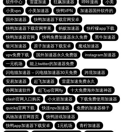
软件中心
雷霆加速
狂飙加速器
哔咔漫画
小美
小美vpn
小美加速器
快鸭VPN
加速器国外软件的
国外加速器
快鸭加速器下载官网安卓
快鸭加速器下载官网苹果
蚂蚁加速器
快柠檬app下载
快鸭加速器官网
快鸭免费加速器永久免费
黑牛加速器
银河加速器
原子加速器下载安卓
魔戒加速器
vpv免费下载
国外加速器永久免费版
instagram加速器
一元机场
能上twitter的加速器免费
闪电猫加速器 – 闪电猫加速器30天免费
跨境加速器
安易加速器
起飞加速器
雷霆加速免费永久
外网加速软件
起飞vp官网fly
十大免费海外加速神器
clash官网入口购买
小火箭加速器
下载免费使用加速器
quickq官网下载
快连npv加速器
免费的加速器梯子
风驰加速官网首页
快鸭游戏加速器
快鸭app加速器下载安卓
1元机场
青柠加速器