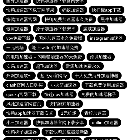
国外加速器
快鸭加速器下载官网安卓
快鸭加速器下载官网苹果
蚂蚁加速器
快柠檬app下载
快鸭加速器官网
快鸭免费加速器永久免费
黑牛加速器
银河加速器
原子加速器下载安卓
魔戒加速器
vpv免费下载
国外加速器永久免费版
instagram加速器
一元机场
能上twitter的加速器免费
闪电猫加速器 – 闪电猫加速器30天免费
跨境加速器
安易加速器
起飞加速器
雷霆加速免费永久
外网加速软件
起飞vp官网fly
十大免费海外加速神器
clash官网入口购买
小火箭加速器
下载免费使用加速器
quickq官网下载
快连npv加速器
免费的加速器梯子
风驰加速官网首页
快鸭游戏加速器
快鸭app加速器下载安卓
1元机场
青柠加速器
小三加速器
快鸭加速器官网下载安卓
outline加速器
快鸭梯子加速器
下载快鸭加速器最新版