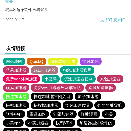
游客
我喜欢这个软件 作者加油
2025-01-17
支持
[0]
反对
[0]
友情链接
网站地图
QuickQ
旋风加速度器
旋风加速
坚果加速器
tiktok加速器
狗急加速器官网
免费vqn外网加速
小蓝鸟
优途加速器官网
风驰加速器
旋风加速器
免费vps加速器外网苹果版
旋风加速度器
快连加速器
快连加速器官网入口
原子加速器
快鸭加速器
快柠檬加速器
旋风加速度器
外网网址导航
软件中心
雷霆加速
狂飙加速器
哔咔漫画
小美
小美vpn
小美加速器
快鸭VPN
加速器国外软件的