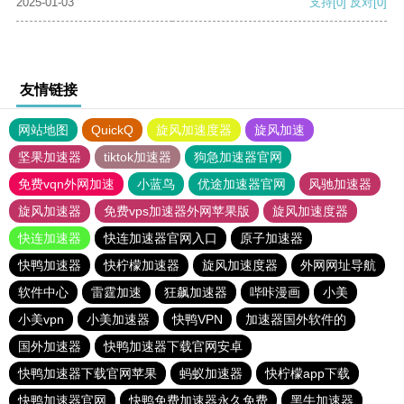
2025-01-03
支持
[0]
反对
[0]
友情链接
网站地图
QuickQ
旋风加速度器
旋风加速
坚果加速器
tiktok加速器
狗急加速器官网
免费vqn外网加速
小蓝鸟
优途加速器官网
风驰加速器
旋风加速器
免费vps加速器外网苹果版
旋风加速度器
快连加速器
快连加速器官网入口
原子加速器
快鸭加速器
快柠檬加速器
旋风加速度器
外网网址导航
软件中心
雷霆加速
狂飙加速器
哔咔漫画
小美
小美vpn
小美加速器
快鸭VPN
加速器国外软件的
国外加速器
快鸭加速器下载官网安卓
快鸭加速器下载官网苹果
蚂蚁加速器
快柠檬app下载
快鸭加速器官网
快鸭免费加速器永久免费
黑牛加速器