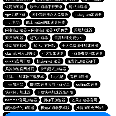
银河加速器
原子加速器下载安卓
魔戒加速器
vpv免费下载
国外加速器永久免费版
instagram加速器
一元机场
能上twitter的加速器免费
闪电猫加速器 – 闪电猫加速器30天免费
跨境加速器
安易加速器
起飞加速器
雷霆加速免费永久
外网加速软件
起飞vp官网fly
十大免费海外加速神器
clash官网入口购买
小火箭加速器
下载免费使用加速器
quickq官网下载
快连npv加速器
免费的加速器梯子
风驰加速官网首页
快鸭游戏加速器
快鸭app加速器下载安卓
1元机场
青柠加速器
小三加速器
快鸭加速器官网下载安卓
outline加速器
快鸭梯子加速器
下载快鸭加速器最新版
hammer官网加速器
爬梯子加速器
芒果加速器官网
能挂梯子的加速器
极光加速器安卓版
推特加速免费软件
免费vps加速器外网