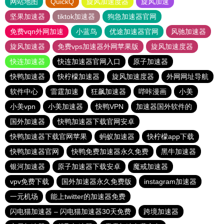
网站地图
QuickQ
旋风加速度器
旋风加速
坚果加速器
tiktok加速器
狗急加速器官网
免费vqn外网加速
小蓝鸟
优途加速器官网
风驰加速器
旋风加速器
免费vps加速器外网苹果版
旋风加速度器
快连加速器
快连加速器官网入口
原子加速器
快鸭加速器
快柠檬加速器
旋风加速度器
外网网址导航
软件中心
雷霆加速
狂飙加速器
哔咔漫画
小美
小美vpn
小美加速器
快鸭VPN
加速器国外软件的
国外加速器
快鸭加速器下载官网安卓
快鸭加速器下载官网苹果
蚂蚁加速器
快柠檬app下载
快鸭加速器官网
快鸭免费加速器永久免费
黑牛加速器
银河加速器
原子加速器下载安卓
魔戒加速器
vpv免费下载
国外加速器永久免费版
instagram加速器
一元机场
能上twitter的加速器免费
闪电猫加速器 – 闪电猫加速器30天免费
跨境加速器